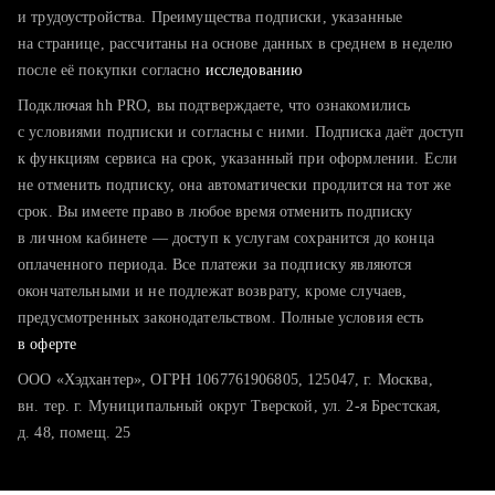
тратите много времени на поиск и вручную поднимаете
и трудоустройства. Преимущества подписки, указанные
резюме
на странице, рассчитаны на основе данных в среднем в неделю
после её покупки согласно
хотите сравнить себя с конкурентами и оценить шансы
исследованию
Подключая hh PRO, вы подтверждаете, что ознакомились
с условиями подписки и согласны с ними. Подписка даёт доступ
к функциям сервиса на срок, указанный при оформлении. Если
не отменить подписку, она автоматически продлится на тот же
срок. Вы имеете право в любое время отменить подписку
в личном кабинете — доступ к услугам сохранится до конца
оплаченного периода. Все платежи за подписку являются
окончательными и не подлежат возврату, кроме случаев,
предусмотренных законодательством. Полные условия есть
в оферте
ООО «Хэдхантер», ОГРН 1067761906805, 125047, г. Москва,
вн. тер. г. Муниципальный округ Тверской, ул. 2-я Брестская,
д. 48, помещ. 25