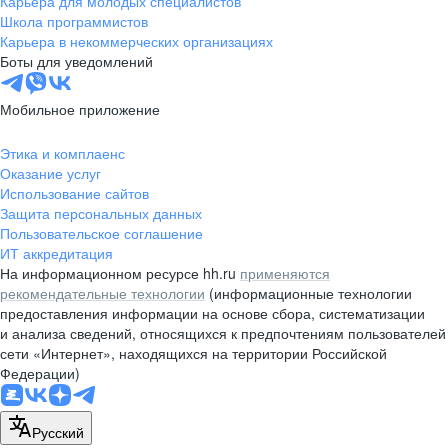
Карьера для молодых специалистов
pr@nsk.hh.ru
Школа программистов
Карьера в некоммерческих организациях
Минск
Боты для уведомлений
пр-т Дзержинского, д. 57,
10 этаж, помещение 45-1
Мобильное приложение
+375 (17)
336-03-02
Этика и комплаенс
pr@rabota.by
Оказание услуг
Использование сайтов
Алматы
Защита персональных данных
Пользовательское соглашение
пр. Абая, д. 151, БЦ Алатау,
ИТ аккредитация
12 этаж, офис 1209
На информационном ресурсе hh.ru
применяются
+7 727 232-13-13
рекомендательные технологии
(информационные технологии
pr@headhunter.com.kz
предоставления информации на основе сбора, систематизации
и анализа сведений, относящихся к предпочтениям пользователей
сети «Интернет», находящихся на территории Российской
Федерации)
Русский