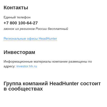
Контакты
Единый телефон
+7 800 100-64-27
звонок из регионов России бесплатный
Региональные офисы HeadHunter
Москва
Инвесторам
внутригородская территория
Информационные материалы компании размещены по
Муниципальный округ Тверской,
адресу:
investor.hh.ru
2-я Брестская ул., д. 48,
помещение 25
+7 495 974-64-27
Группа компаний HeadHunter состоит
+7 495 980-64-27
в сообществах
+7 495 134-92-24
press@hh.ru