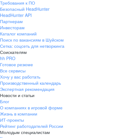
Требования к ПО
pr@ural.hh.ru
Безопасный HeadHunter
HeadHunter API
Краснодар
Партнерам
Инвесторам
ул. Янковского, д. 169, 7 этаж,
Каталог компаний
706 каб.
Поиск по вакансиям в Шуйском
+7 861 205-55-57
Сетка: соцсеть для нетворкинга
pr@krd.hh.ru
Соискателям
hh PRO
Готовое резюме
Владивосток
Все сервисы
пер. Ланинский д. 4, офис 3.4
Хочу у вас работать
Производственный календарь
+7 423 202-33-28
Экспертная рекомендация
pr@dv.hh.ru
Новости и статьи
Блог
Новосибирск
О компаниях в игровой форме
Жизнь в компании
ул. Большевистская, д. 35,
ИТ-проекты
помещение 21
Рейтинг работодателей России
+7 383 207-94-64
Молодым специалистам