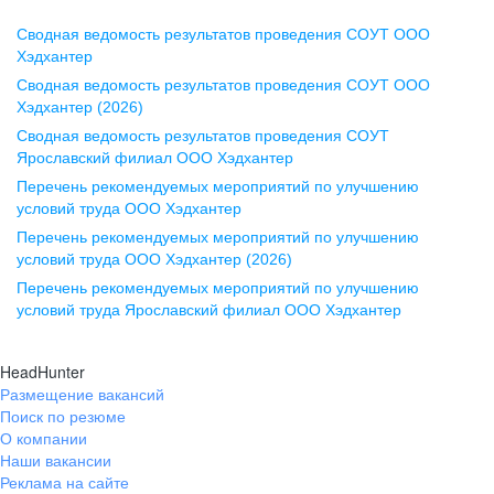
Сводная ведомость результатов проведения СОУТ ООО
Воронеж
Хэдхантер
Сводная ведомость результатов проведения СОУТ ООО
ул. Комиссаржевской, д. 10,
Хэдхантер (2026)
офис 1212
Сводная ведомость результатов проведения СОУТ
+7 473 280-05-05
Ярославский филиал ООО Хэдхантер
pr@vrn.hh.ru
Перечень рекомендуемых мероприятий по улучшению
условий труда ООО Хэдхантер
Казань
Перечень рекомендуемых мероприятий по улучшению
ул. Спартаковская, д. 2А, этаж 3,
условий труда ООО Хэдхантер (2026)
помещение 15
Перечень рекомендуемых мероприятий по улучшению
условий труда Ярославский филиал ООО Хэдхантер
+7 843 212-12-50
pr@kzn.hh.ru
HeadHunter
Размещение вакансий
Екатеринбург
Поиск по резюме
ул. Боевых Дружин, стр. 20,
О компании
5 этаж, офис 505, 521
Наши вакансии
Реклама на сайте
+7 343 226-79-99