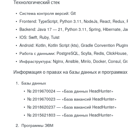
Технологический стек
Система контроля версий:
Git
Frontend:
TypeScript, Python 3.11, NodeJs, React, Redux, R
Backend:
Java 17 — 21, Python 3.11, Spring, Hibernate, Jac
IOS:
Swift, Ruby, Tuist
Android:
Kotlin, Kotlin Script (kts), Gradle Convention Plugi
Работа с данными:
PostgreSQL, Scylla, Redis, ClickHouse, 
Инфраструктура:
Nginx, Ansible, MinIo, Docker, Consul, G
Информация о правах на базы данных и программах
Базы данных
№ 2019670024 — «База данных HeadHunter»
№ 2019670023 — «База вакансий HeadHunter»
№ 2018620237 — «База вакансий HeadHunter»
№ 2015621803 — «База данных HeadHunter»
Программы ЭВМ