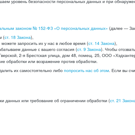
аем уровень безопасности персональных данных и при обнаружени
альным законом №
152-ФЗ
«О персональных данных»
(далее — Зак
м (
ст. 18 Закона
),
можете запросить их у нас в любое время (
ст. 14 Закона
),
абатываем данные с вашего согласия (
ст. 9 Закона
). Чтобы отозват
верской, 2-я Брестская улица, дом 48, помещ. 25, ООО «Хэдханте
ние обработки или возражение против обработки.
далить их самостоятельно либо
попросить нас об этом
. Если вы сч
ки данных или требование об ограничении обработки (
ст. 21 Закон