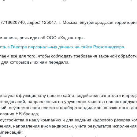
18620740, адрес: 125047, г. Москва, внутригородская территория
омпания», речь идет об ООО «Хэдхантер».
есть в Реестре персональных данных на сайте Роскомнадзора
.
аем всё для того, чтобы соблюдать требования законной обработ
, для которых вы их нам передали.
ступа к функционалу нашего сайта, содействия занятости и пред
следований, направленных на улучшение качества наших продуктов
ий, осуществления поиска и подбора кандидатов на вакантные дол
ования HR-бренда;
оустройства в нашу компанию и для ведения кадрового резерва ко
чения, направления в командировки, учёта результатов исполнени
омпенсаций;