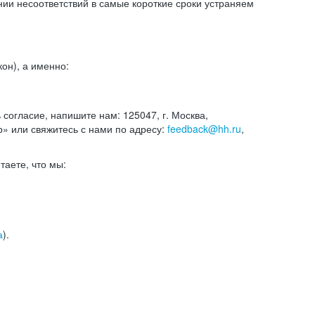
и несоответствий в самые короткие сроки устраняем
он), а именно:
ь согласие, напишите нам: 125047, г. Москва,
р» или свяжитесь с нами по адресу:
feedback@hh.ru
,
итаете, что мы:
а
).