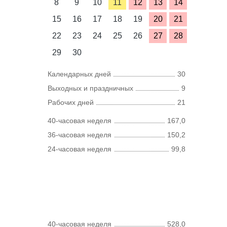
8
9
10
11
12
13
14
15
16
17
18
19
20
21
22
23
24
25
26
27
28
29
30
Календарных дней
30
Выходных и праздничных
9
Рабочих дней
21
40-часовая неделя
167,0
36-часовая неделя
150,2
24-часовая неделя
99,8
40-часовая неделя
528,0