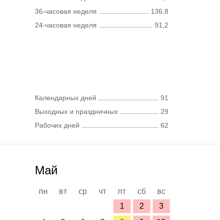
36-часовая неделя
136,8
24-часовая неделя
91,2
Календарных дней
91
Выходных и праздничных
29
Рабочих дней
62
Май
пн
вт
ср
чт
пт
сб
вс
1
2
3