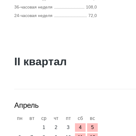
36-часовая неделя
108,0
24-часовая неделя
72,0
II квартал
Апрель
пн
вт
ср
чт
пт
сб
вс
1
2
3
4
5