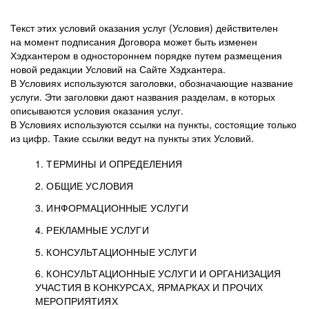
Текст этих условий оказания услуг (Условия) действителен
на момент подписания Договора может быть изменен
Хэдхантером в одностороннем порядке путем размещения
новой редакции Условий на Сайте Хэдхантера.
В Условиях используются заголовки, обозначающие название
услуги. Эти заголовки дают названия разделам, в которых
описываются условия оказания услуг.
В Условиях используются ссылки на пункты, состоящие только
из цифр. Такие ссылки ведут на пункты этих Условий.
1. ТЕРМИНЫ И ОПРЕДЕЛЕНИЯ
2. ОБЩИЕ УСЛОВИЯ
3. ИНФОРМАЦИОННЫЕ УСЛУГИ
1.1. Хэдхантер, или
Хэдхантер, ООО
4. РЕКЛАМНЫЕ УСЛУГИ
HeadHunter, или
«Хэдхантер», ИНН
2.1. Типы и статусы регистрации
5. КОНСУЛЬТАЦИОННЫЕ УСЛУГИ
Исполнитель
7718620740, адрес:
Типы регистрации
3.1. Предоставление доступа к базе данных
2.2. Активация услуг
6. КОНСУЛЬТАЦИОННЫЕ УСЛУГИ И ОРГАНИЗАЦИЯ
125047, г. Москва,
резюме с предложениями Соискателей
Описание и активация
УЧАСТИЯ В КОНКУРСАХ, ЯРМАРКАХ И ПРОЧИХ
2.1.1. Заказчику может быть присвоен один
4.0. Общие условия оказания рекламных услуг
внутригородская
о трудоустройстве с возможностью просмотра
МЕРОПРИЯТИЯХ
из Типов регистраций.
территория
4.0.1. Хэдхантер оказывает Заказчику услугу