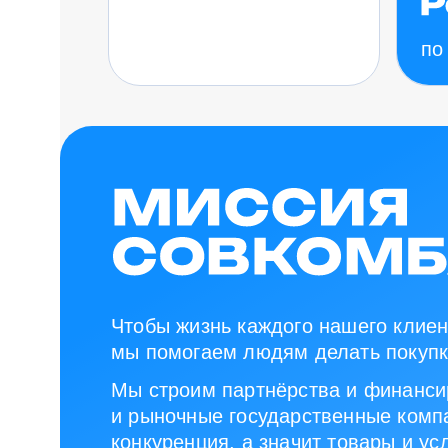
по
Чтобы жизнь каждого нашего клиен
мы помогаем людям делать покупк
Мы строим партнёрства и финанси
и рыночные государственные компа
конкуренция, а значит товары и ус