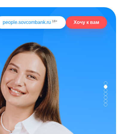
18+
Хочу к вам
people.sovcombank.ru