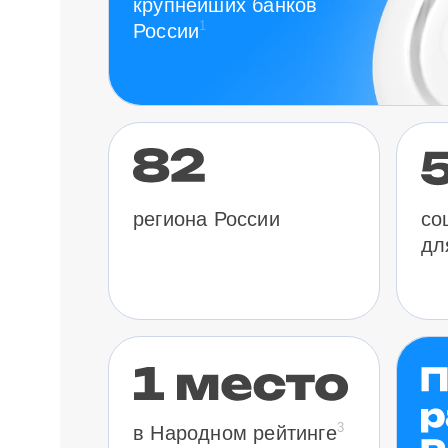
крупнейших банков
1
России
региона России
со
дл
3
в Народном рейтинге