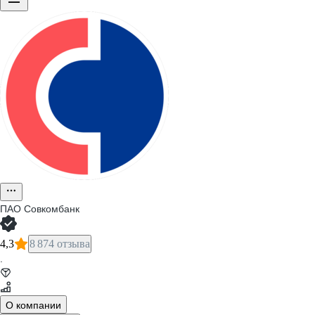
ПАО
Совкомбанк
4,3
8 874 отзыва
·
О компании