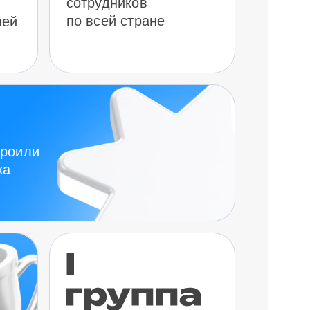
сотрудников
по всей стране
лей
троили
ка