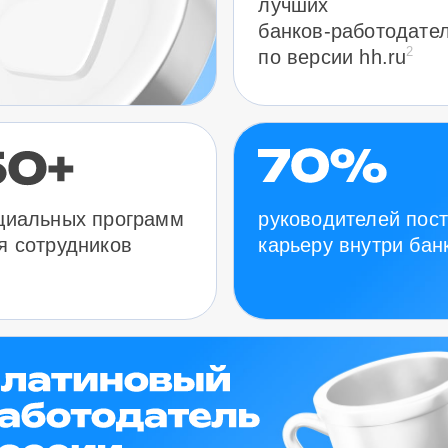
лучших
банков-работодате
2
по версии hh.ru
руководителей пос
циальных программ
карьеру внутри бан
я сотрудников