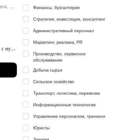
Руководитель департамента партнерских продаж в ИТ в MTS AI / ex-Т-Банк, Microsoft
Финансы, бухгалтерия
Стратегия, инвестиции, консалтинг
Административный персонал
Маркетинг, реклама, PR
 с нуля
Производство, сервисное
обслуживание
Добыча сырья
ров
Сельское хозяйство
Транспорт, логистика, перевозки
Информационные технологии
 от
Управление персоналом, тренинги
нала
Юристы
Закупки