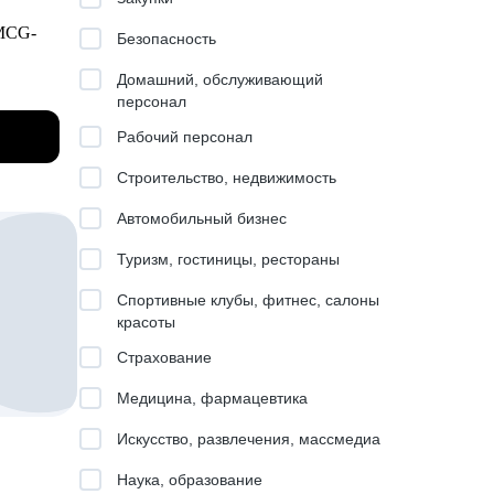
FMCG-
Безопасность
Домашний, обслуживающий
персонал
овок в
Рабочий персонал
ной IT-
Строительство, недвижимость
аивание
Автомобильный бизнес
Туризм, гостиницы, рестораны
ак
Спортивные клубы, фитнес, салоны
красоты
Страхование
ботать
Медицина, фармацевтика
 -
на
Искусство, развлечения, массмедиа
в
Наука, образование
 и