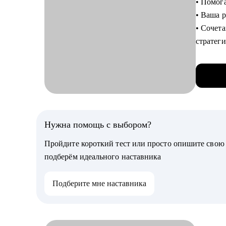
• Помога
С чем п
• Ваша 
⦁ Состав
• Сочет
⦁ Подго
стратег
⦁ Найти
• 13+ ле
⦁ Соста
• 5000+
трекам 
• 2000+
⦁ Сдела
• 2000+
• Магис
Кому мо
развити
Нужна помощь с выбором?
⦁ ИТ-ме
⦁ Бизне
Пройдите короткий тест или просто опишите сво
С чем п
⦁ Тем, к
подберём идеального наставника
• Помога
⦁ Тести
• Создаю
Подберите мне наставника
• Соста
• Перез
потерпе
• Работ