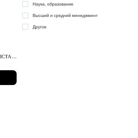
Наука, образование
Высший и средний менеджмент
Другое
добном
 ICTA.
 этим
оить