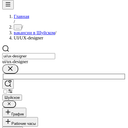
Главная
/
/
...
вакансии в Шуйском
/
UI/UX-designer
ui/ux-designer
Шуйское
График
Рабочие часы